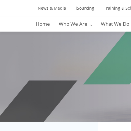
News & Media
iSourcing
Training & Sc
Home
Who We Are
What We Do