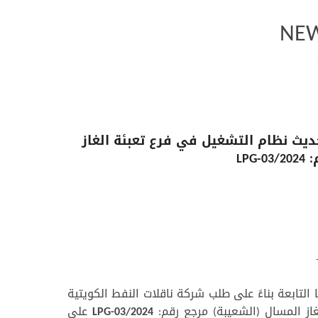
NEW
المباشر مع شركة Honeywell Kuwait K.S.C.C لتحديث نظام التشغيل في فرع تعبئة الغاز
LP
التابعة بناءً على طلب شركة ناقلات النفط الكويتية
از المسال (الشعيبة) مرجع رقم:
LPG-03/2024
على