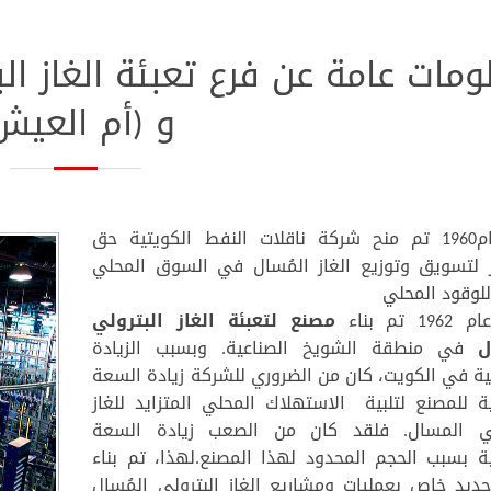
ومات عامة عن فرع تعبئة الغاز الب
و (أم العيش
في عام1960 تم منح شركة ناقلات النفط الكويتية حق
از لتسويق وتوزيع الغاز المُسال في السوق المحلي
للوقود المحلي
 تم بناء
مصنع لتعبئة الغاز البترولي
ال
في منطقة الشويخ الصناعية. وبسبب الزيادة
ية في الكويت، كان من الضروري للشركة زيادة السعة
ية للمصنع لتلبية الاستهلاك المحلي المتزايد للغاز
لي المسال. فلقد كان من الصعب زيادة السعة
جية بسبب الحجم المحدود لهذا المصنع.لهذا، تم بناء
ديد خاص بعمليات ومشاريع الغاز البترولي المُسال