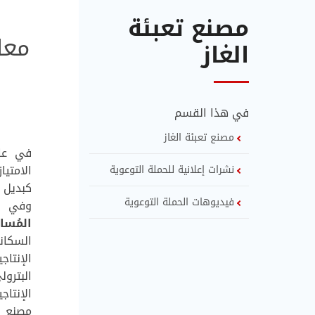
مصنع تعبئة
معل
الغاز
في هذا القسم
مصنع تعبئة الغاز
الامتي
نشرات إعلانية للحملة التوعوية
كبديل 
فيديوهات الحملة التوعوية
وفي عام 1962
المُس
السكان
الإنتاج
البترو
الإنتا
مصنع ج