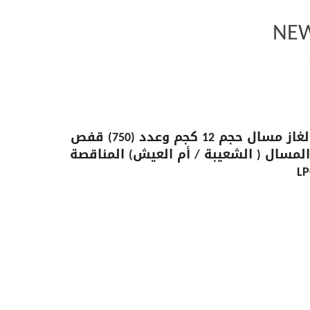
NEW
المناقصة الخاصة بتوريد عدد (6,000) قفص لأسطوانات الغاز مسال حجم 12 كجم وعدد (750) قفص
فرعي تعبئة الغاز المسال ( الشعيبة / أم العيش) المناقصة